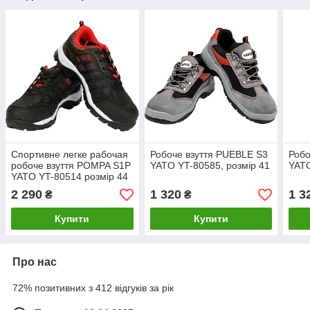
Спортивне легке рабочая
Робоче взуття PUEBLE S3
Робо
робоче взуття POMPA S1P
YATO YT-80585, розмір 41
YATO
YATO YT-80514 розмір 44
2 290
1 320
1 3
₴
₴
Купити
Купити
Про нас
72% позитивних з 412 відгуків за рік