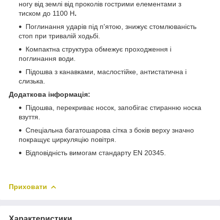
ногу від землі від проколів гострими елементами з
тиском до 1100 Н
.
Поглинання ударів під п'ятою, знижує стомлюваність
стоп при тривалій ходьбі.
Компактна структура обмежує проходження і
поглинання води.
Підошва з канавками, маслостійке, антистатична і
слизька.
Додаткова інформація:
Підошва, перекриває носок, запобігає стиранню носка
взуття.
Спеціальна багатошарова сітка з боків верху значно
покращує циркуляцію повітря.
Відповідність вимогам стандарту EN 20345.
Приховати
Характеристики