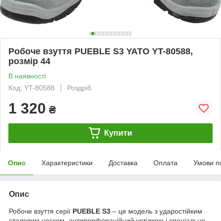
Робоче взуття PUEBLE S3 YATO YT-80588,
розмір 44
В наявності
Код: YT-80588
Роздріб
1 320
₴
Купити
Опис
Характеристики
Доставка
Оплата
Умови п
Опис
Робоче взуття серії
PUEBLE S3
– це модель з ударостійким
сталевим носком, антиперфораційний устілкою і спеціально