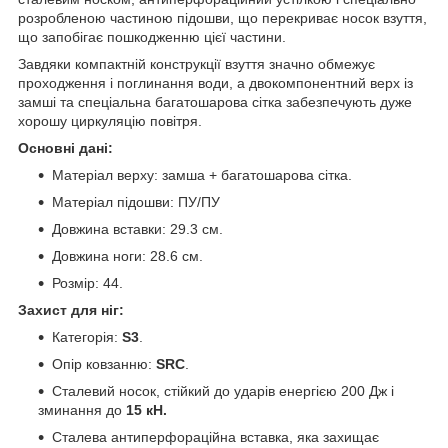
розробленою частиною підошви, що перекриває носок взуття,
що запобігає пошкодженню цієї частини.
Завдяки компактній конструкції взуття значно обмежує
проходження і поглинання води, а двокомпонентний верх із
замші та спеціальна багатошарова сітка забезпечують дуже
хорошу циркуляцію повітря.
Основні дані:
Матеріал верху: замша + багатошарова сітка.
Матеріал підошви: ПУ/ПУ
Довжина вставки: 29.3 см.
Довжина ноги: 28.6 см.
Розмір: 44.
Захист для ніг:
Категорія:
S3
.
Опір ковзанню:
SRC
.
Сталевий носок, стійкий до ударів енергією 200 Дж і
зминання до
15 кН.
Сталева антиперфораційна вставка, яка захищає