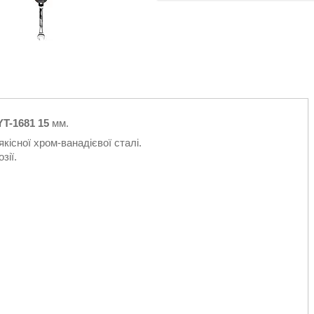
T-1681 15
мм.
кісної хром-ванадієвої сталі.
зії.