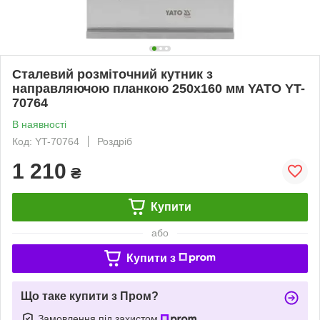
Сталевий розміточний кутник з
направляючою планкою 250x160 мм YATO YT-
70764
В наявності
Код: YT-70764
Роздріб
1 210
₴
Купити
або
Купити з
Що таке купити з Пром?
Замовлення під захистом