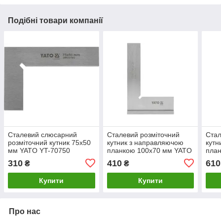
Подібні товари компанії
Сталевий слюсарний
Сталевий розміточний
Стал
розміточний кутник 75x50
кутник з направляючою
кутн
мм YATO YT-70750
планкою 100x70 мм YATO
пла
YT-70761
YAT
310
410
610
₴
₴
Купити
Купити
Про нас