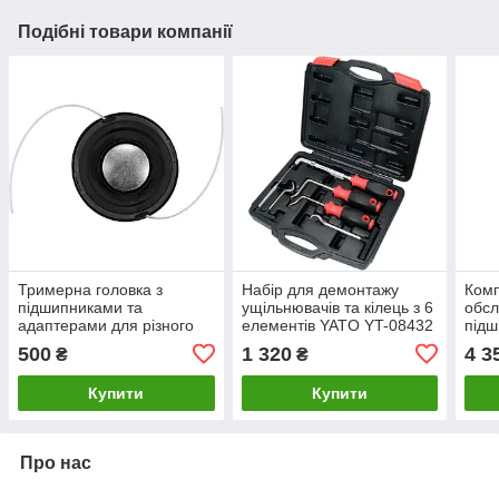
Подібні товари компанії
Тримерна головка з
Набір для демонтажу
Комп
підшипниками та
ущільнювачів та кілець з 6
обсл
адаптерами для різного
елементів YATO YT-08432
підш
діаметру штанги YATO YT-
YAT
500
1 320
4 3
₴
₴
85121
Купити
Купити
Про нас