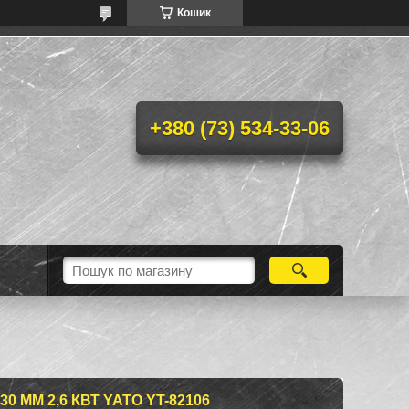
Кошик
+380 (73) 534-33-06
 ММ 2,6 КВТ YATO YT-82106