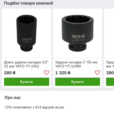
Подібні товари компанії
Довга ударна насадка 1/2"
Ударна насадка 1" 65 мм
Удар
32 мм YATO YT-1052
YATO YT-11990
мм 
280
1 320
390
₴
₴
Купити
Купити
Про нас
72% позитивних з 413 відгуків за рік