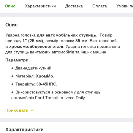
Опис
Характеристики
Доставка
Оплата
Умови п
Опис
Ударна головка
для автомобільних ступиць
. Розмір
приводу
1" (25 мм)
, розмір головки
85 мм
. Виготовлений
із
хромомолібденової сталі
. Ударна головка призначена
для ступиць вантажних автомобілів та інших машин.
Параметри
Дванадцятикутний.
Матеріал:
ХромМо
.
Твердість:
38-45HRC
.
Використовується в основному для ступиць
автомобілів Ford Transit та Iveco Daily.
Приховати
Характеристики