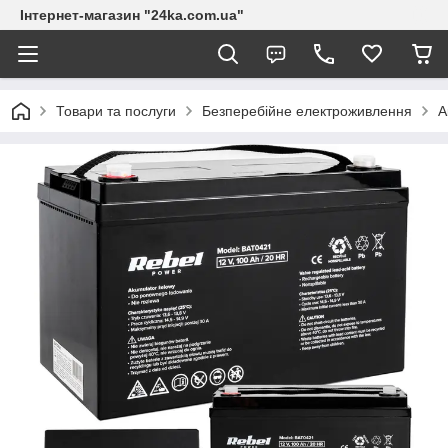
Інтернет-магазин "24ka.com.ua"
Товари та послуги
Безперебійне електроживлення
А