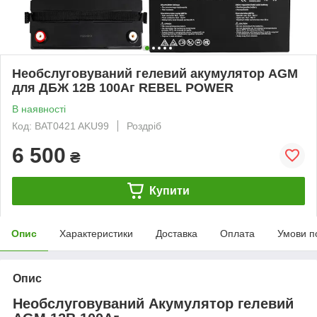
Необслуговуваний гелевий акумулятор AGM
для ДБЖ 12В 100Аг REBEL POWER
В наявності
Код: BAT0421 AKU99
Роздріб
6 500
₴
Купити
Опис
Характеристики
Доставка
Оплата
Умови п
Опис
Необслуговуваний Акумулятор гелевий