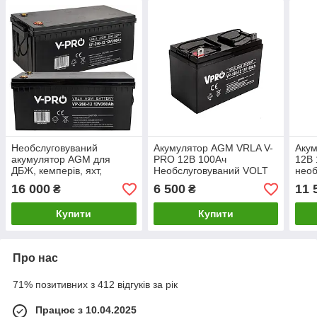
Необслуговуваний
Акумулятор AGM VRLA V-
Аку
акумулятор AGM для
PRO 12В 100Ач
12В 
ДБЖ, кемперів, яхт,
Необслуговуваний VOLT
необ
потужний 12 В 260 А·год
POLSKA
POL
16 000
6 500
11 
₴
₴
V-PRO VOLT POLSKA
Купити
Купити
Про нас
71% позитивних з 412 відгуків за рік
Працює з 10.04.2025