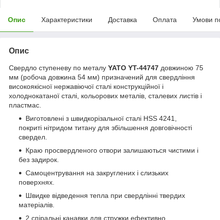
Опис
Характеристики
Доставка
Оплата
Умови п
Опис
Свердло ступеневу по металу
YATO YT-44747
довжиною 75
мм (робоча довжина 54 мм) призначений для свердління
високоякісної нержавіючої сталі конструкційної і
холоднокатаної сталі, кольорових металів, сталевих листів і
пластмас.
Виготовлені з швидкорізальної сталі HSS 4241,
покриті нітридом титану для збільшення довговічності
свердел.
Краю просвердленого отвори залишаються чистими і
без задирок.
Самоцентрування на закруглених і слизьких
поверхнях.
Швидке відведення тепла при свердлінні твердих
матеріалів.
2 спіральні канавки для стружки ефективно