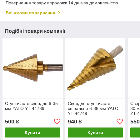
Повернення товару впродовж 14 днів за домовленістю
Всі умови повернення
Подібні товари компанії
Ступінчасте свердло 6-35
Свердло ступінчасте
Свер
мм YATO YT-44739
спіральне 6-38 мм YATO
30 м
YT-44749
YT-
500
940
550
₴
₴
Купити
Купити