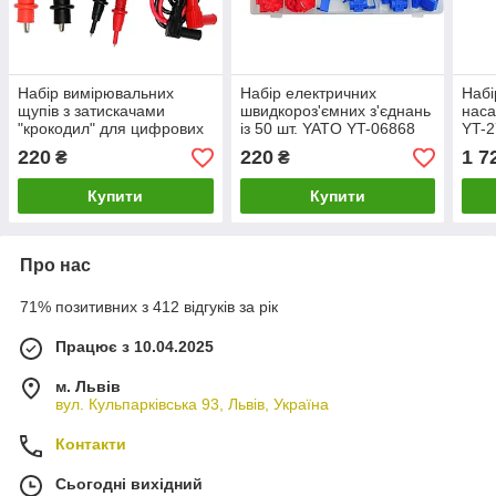
Набір вимірювальних
Набір електричних
Набі
щупів з затискачами
швидкороз'ємних з'єднань
наса
"крокодил" для цифрових
із 50 шт. YATO YT-06868
YT-
лічильників YATO YT-
220
220
1 7
₴
₴
73078
Купити
Купити
Про нас
71% позитивних з 412 відгуків за рік
Працює з 10.04.2025
м. Львів
вул. Кульпарківська 93, Львів, Україна
Контакти
Сьогодні вихідний