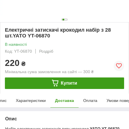
Електричні затискачі крокодил набір з 28
шт.YATO YT-06870
В наявності
Код: YT-06870
Роздріб
220
₴
Мінімальна сума замовлення на сайті — 300 ₴
Купити
пис
Характеристики
Доставка
Оплата
Умови пове
Опис
Набір електричних затискачів типу крокодил
YATO YT-06870
.