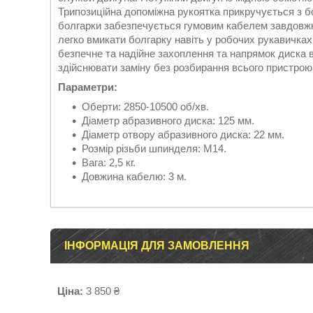
Трипозиційна допоміжна рукоятка прикручується з б
болгарки забезпечується гумовим кабелем завдовжки
легко вмикати болгарку навіть у робочих рукавичках
безпечне та надійне захоплення та напрямок диска в
здійснювати заміну без розбирання всього пристрою
Параметри:
Оберти: 2850-10500 об/хв.
Діаметр абразивного диска: 125 мм.
Діаметр отвору абразивного диска: 22 мм.
Розмір різьби шпинделя: M14.
Вага: 2,5 кг.
Довжина кабелю: 3 м.
ІНФОРМАЦІЯ ДЛЯ ЗАМОВЛЕННЯ
Ціна:
3 850 ₴