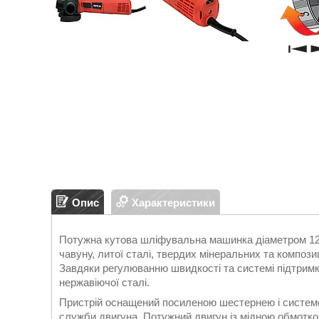
Опис
Характеристики
Потужна кутова шліфувальна машинка діаметром 1
чавуну, литої сталі, твердих мінеральних та композиц
Завдяки регулюванню швидкості та системі підтримк
нержавіючої сталі.
Пристрій оснащений посиленою шестернею і системо
служби двигуна. Потужний двигун із мідною обмотк