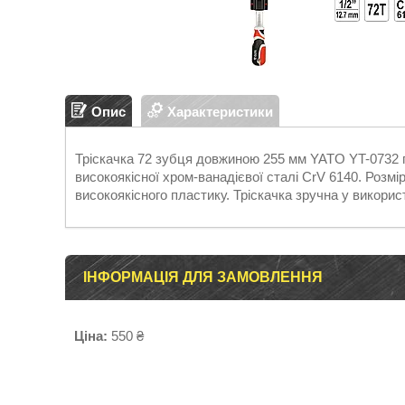
Опис
Характеристики
Тріскачка 72 зубця довжиною 255 мм YATO YT-0732 
високоякісної хром-ванадієвої сталі CrV 6140. Розмі
високоякісного пластику. Тріскачка зручна у викорис
ІНФОРМАЦІЯ ДЛЯ ЗАМОВЛЕННЯ
Ціна:
550 ₴