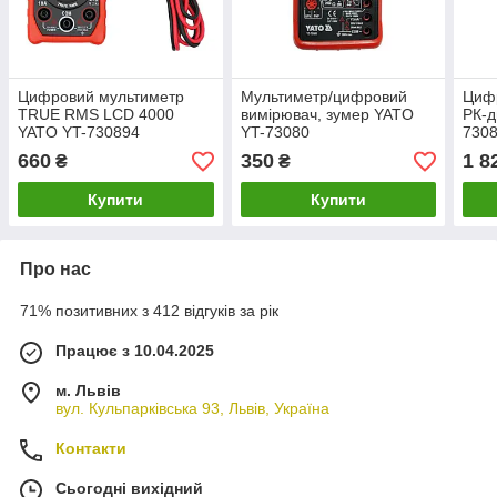
Цифровий мультиметр
Мультиметр/цифровий
Цифр
TRUE RMS LCD 4000
вимірювач, зумер YATO
РК-д
YATO YT-730894
YT-73080
730
660
350
1 8
₴
₴
Купити
Купити
Про нас
71% позитивних з 412 відгуків за рік
Працює з 10.04.2025
м. Львів
вул. Кульпарківська 93, Львів, Україна
Контакти
Сьогодні вихідний