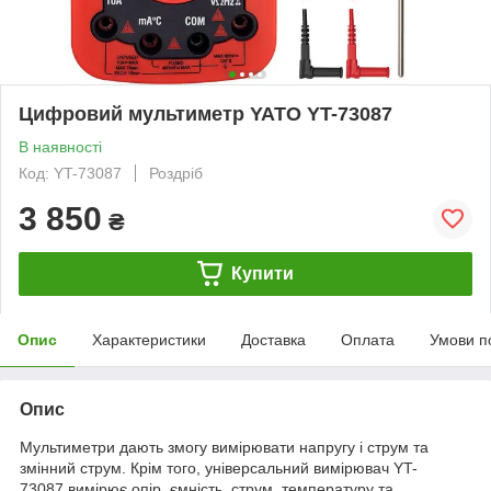
Цифровий мультиметр YATO YT-73087
В наявності
Код: YT-73087
Роздріб
3 850
₴
Купити
Опис
Характеристики
Доставка
Оплата
Умови п
Опис
Мультиметри дають змогу вимірювати напругу і струм та
змінний струм. Крім того, універсальний вимірювач YT-
73087 вимірює опір, ємність, струм, температуру та