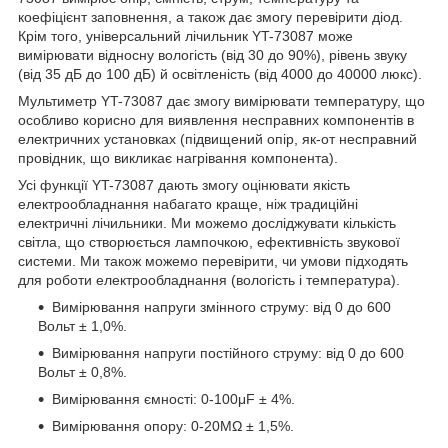
коефіцієнт заповнення, а також дає змогу перевірити діод.
Крім того, універсальний лічильник YT-73087 може
вимірювати відносну вологість (від 30 до 90%), рівень звуку
(від 35 дБ до 100 дБ) й освітленість (від 4000 до 40000 люкс).
Мультиметр YT-73087 дає змогу вимірювати температуру, що
особливо корисно для виявлення несправних компонентів в
електричних установках (підвищений опір, як-от несправний
провідник, що викликає нагрівання компонента).
Усі функції YT-73087 дають змогу оцінювати якість
електрообладнання набагато краще, ніж традиційні
електричні лічильники. Ми можемо досліджувати кількість
світла, що створюється лампочкою, ефективність звукової
системи. Ми також можемо перевірити, чи умови підходять
для роботи електрообладнання (вологість і температура).
Вимірювання напруги змінного струму: від 0 до 600
Вольт ± 1,0%.
Вимірювання напруги постійного струму: від 0 до 600
Вольт ± 0,8%.
Вимірювання ємності: 0-100μF ± 4%.
Вимірювання опору: 0-20MΩ ± 1,5%.