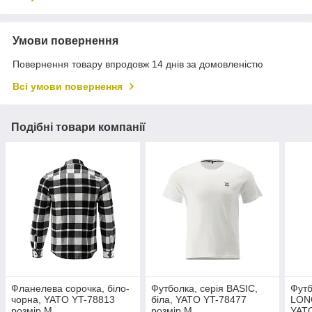
Умови повернення
Повернення товару впродовж 14 днів за домовленістю
Всі умови повернення
Подібні товари компанії
Фланелева сорочка, біло-
Футболка, серія BASIC,
Футб
чорна, YATO YT-78813
біла, YATO YT-78477
LON
розмір M
розмір M
YATO