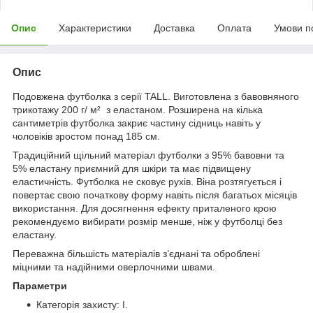
Опис
Характеристики
Доставка
Оплата
Умови п
Опис
Подовжена футболка з серії TALL. Виготовлена з бавовняного
трикотажу 200 г/ м² з еластаном. Розширена на кілька
сантиметрів футболка закриє частину сідниць навіть у
чоловіків зростом понад 185 см.
Традиційний щільний матеріал футболки з 95% бавовни та
5% еластану приємний для шкіри та має підвищену
еластичність. Футболка не сковує рухів. Віна розтягується і
повертає свою початкову форму навіть після багатьох місяців
використання. Для досягнення ефекту приталеного крою
рекомендуємо вибирати розмір менше, ніж у футболці без
еластану.
Переважна більшість матеріалів з’єднані та оброблені
міцними та надійними оверлочними швами.
Параметри
Категорія захисту: I.