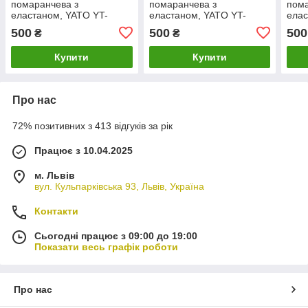
помаранчева з
помаранчева з
пома
еластаном, YATO YT-
еластаном, YATO YT-
елас
78432 розмір S
78433 розмір M
7843
500
500
500
₴
₴
Купити
Купити
Про нас
72% позитивних з 413 відгуків за рік
Працює з 10.04.2025
м. Львів
вул. Кульпарківська 93, Львів, Україна
Контакти
Сьогодні працює з 09:00 до 19:00
Показати весь графік роботи
Про нас