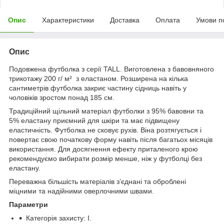
Опис
Характеристики
Доставка
Оплата
Умови п
Опис
Подовжена футболка з серії TALL. Виготовлена з бавовняного
трикотажу 200 г/ м² з еластаном. Розширена на кілька
сантиметрів футболка закриє частину сідниць навіть у
чоловіків зростом понад 185 см.
Традиційний щільний матеріал футболки з 95% бавовни та
5% еластану приємний для шкіри та має підвищену
еластичність. Футболка не сковує рухів. Віна розтягується і
повертає свою початкову форму навіть після багатьох місяців
використання. Для досягнення ефекту приталеного крою
рекомендуємо вибирати розмір менше, ніж у футболці без
еластану.
Переважна більшість матеріалів з’єднані та оброблені
міцними та надійними оверлочними швами.
Параметри
Категорія захисту: I.