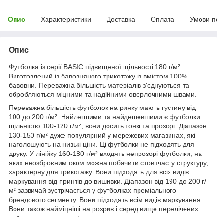
Опис
Характеристики
Доставка
Оплата
Умови п
Опис
Футболка із серії BASIC підвищеної щільності 180 г/м².
Виготовлений із бавовняного трикотажу із вмістом 100%
бавовни. Переважна більшість матеріалів з'єднуються та
обробляються міцними та надійними оверлочними швами.
Переважна більшість футболок на ринку мають густину від
100 до 200 г/м². Найлегшими та найдешевшими є футболки
щільністю 100-120 г/м², вони досить тонкі та прозорі. Діапазон
130-150 г/м² дуже популярний у мережевих магазинах, які
наголошують на низькі ціни. Ці футболки не підходять для
друку. У лінійку 160-180 г/м² входять непрозорі футболки, на
яких неозброєним оком можна побачити стовпчасту структуру,
характерну для трикотажу. Вони підходять для всіх видів
маркування від принтів до вишивки. Діапазон від 190 до 200 г/
м² зазвичай зустрічається у футболках преміального
брендового сегменту. Вони підходять всім видів маркування.
Вони також найміцніші на розрив і серед вище перелічених