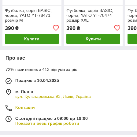
Футболка, серія BASIC,
Футболка, серія BASIC,
Футб
чорна, YATO YT-78471
чорна, YATO YT-78474
чорн
розмір M
розмір XXL
розм
390
390
390
₴
₴
Купити
Купити
Про нас
72% позитивних з 413 відгуків за рік
Працює з 10.04.2025
м. Львів
вул. Кульпарківська 93, Львів, Україна
Контакти
Сьогодні працює з 09:00 до 19:00
Показати весь графік роботи