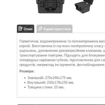
Опис
Характеристики
Герметична, водонепроникна та пилонепроникна вал
корозії. Виготовлена із гнучкого поліпропілену клас
ущільнень, доповненою декомпресійним клапаном, щ
транспортування повітрям. Підходить для блокуванн
попередньо нарізаною губкою, підготовленою для с
продуктів, наприклад інструментів, фотообладнання
Розміри:
Зовнішній: 270х246х175 мм.
Внутрішній: 233x178x155 мм.
Товщина стінки: 10 мм.