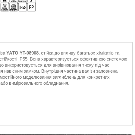
іза
YATO YT-08908
, стійка до впливу багатьох хімікатів та
у стійкості IP55. Вона характеризується ефективною системою
о використовується для вирівнювання тиску під час
я навісним замком. Внутрішня частина валізи заповнена
амостійного моделювання заглиблень для конкретних
 або вимірювального обладнання.