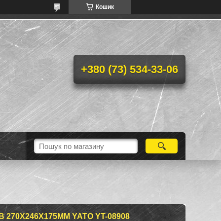
Кошик
+380 (73) 534-33-06
 270Х246Х175ММ YATO YT-08908