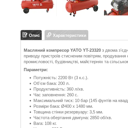
Опис
Характеристики
Масляний компресор YATO YT-23320
з двома з'єд
приводу пристроїв стисненим повітрям, продування 
промисловості, будівництві, майстернях та сільсько
Параметри:
Потужність: 2200 Вт (3 к.с.).
Об'єм бака: 200 л.
Продуктивність: 360 л/хв.
Час заповнення: 260 с.
Максимальний тиск: 10 бар (145 фунтів на ква
Розміри бака: Ø400 x 1480 мм.
Товщина стінки резервуару: 3,5 мм.
Частота обертання двигуна: 2850 об/хв.
Вага: 108 кг.