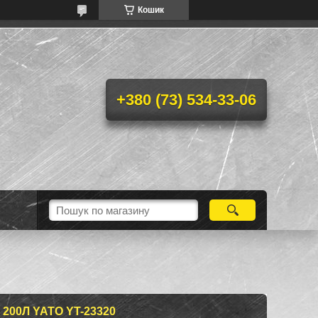
Кошик
+380 (73) 534-33-06
00Л YATO YT-23320