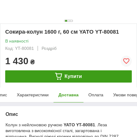
Сокира-колун 1600 г, 60 см YATO YT-80081
В наявності
Код: YT-80081
Роздріб
1 430
₴
Купити
пис
Характеристики
Доставка
Оплата
Умови пове
Опис
Колун з нейлоновою ручкою
YATO YT-80081
. Леза
виготовлена ​​з високоякісної сталі, загартована і
відпущена. Вигнуті ріжучі кромки відповідно до DIN 7287.