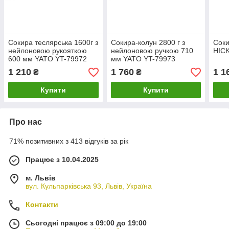
Сокира теслярська 1600г з
Сокира-колун 2800 г з
Соки
нейлоновою рукояткою
нейлоновою ручкою 710
HIC
600 мм YATO YT-79972
мм YATO YT-79973
1 210
1 760
1 1
₴
₴
Купити
Купити
Про нас
71% позитивних з 413 відгуків за рік
Працює з 10.04.2025
м. Львів
вул. Кульпарківська 93, Львів, Україна
Контакти
Сьогодні працює з 09:00 до 19:00