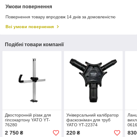
Умови повернення
Повернення товару впродовж 14 днів за домовленістю
Всі умови повернення
Подібні товари компанії
Двосторонній різак для
Універсальний калібратор
Ланц
гіпсокартону YATO YT-
фаскознімач для труб
вихл
76280
YATO YT-22374
061
2 750
220
830
₴
₴