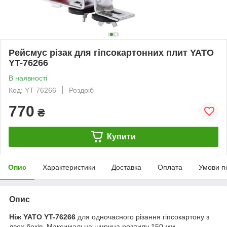
Рейсмус різак для гіпсокартонних плит YATO
YT-76266
В наявності
Код: YT-76266
Роздріб
770
₴
Купити
Опис
Характеристики
Доставка
Оплата
Умови п
Опис
Ніж YATO YT-76266
для одночасного різання гіпсокартону з
двох боків. Максимальна ширина розпилу 150 мм,