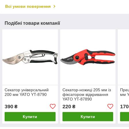
Всі умови повернення
Подібні товари компанії
Секатор універсальний
Секатор-ножиці 205 мм із
Прец
200 мм YATO YT-8790
фіксатором відкривання
мм 
YATO YT-87890
390
220
170
₴
₴
Купити
Купити