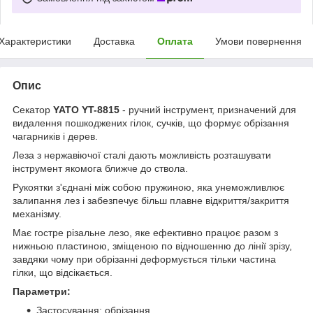
Характеристики
Доставка
Оплата
Умови повернення
Опис
Секатор
YATO YT-8815
- ручний інструмент, призначений для
видалення пошкоджених гілок, сучків, що формує обрізання
чагарників і дерев.
Леза з нержавіючої сталі дають можливість розташувати
інструмент якомога ближче до ствола.
Рукоятки з'єднані між собою пружиною, яка унеможливлює
залипання лез і забезпечує більш плавне відкриття/закриття
механізму.
Має гостре різальне лезо, яке ефективно працює разом з
нижньою пластиною, зміщеною по відношенню до лінії зрізу,
завдяки чому при обрізанні деформується тільки частина
гілки, що відсікається.
Параметри:
Застосування: обрізання.