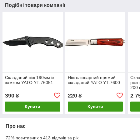
Подібні товари компанії
Складаний ніж 190мм із
Ніж слюсарний прямий
Скла
замком YATO YT-76051
складаний YATO YT-7600
розп
200 
390
220
2 7
₴
₴
Купити
Купити
Про нас
72% позитивних з 413 відгуків за рік