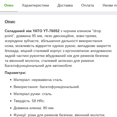
Опис
Характеристики
Доставка
Оплата
Умови п
Опис
Складаний ніж YATO YT-76052
з чорним клинком "drop
point", довжина 95 мм, лезо двосекційне, зовні пряме,
зсередини зубчасте, збільшення дальності використання
ножа, можливість відкриття однією рукою, випадкове закриття
блокада, міцний сталевий корпус з ергономічною анодованою
задній частині рукоятки вбудований ніж для ременів безпеки
та віконний молоток, сталевий затискач для ременя.
Багатофункціональний для автомобіля.
Параметри:
Матеріал: нержавіюча сталь.
Використання: багатофункціональний.
Матеріал ручки: сталь.
Твердість: 58 HRc.
Довжина клинка: 80 мм.
Функції: різак для ременів безпеки, віконний молоток.