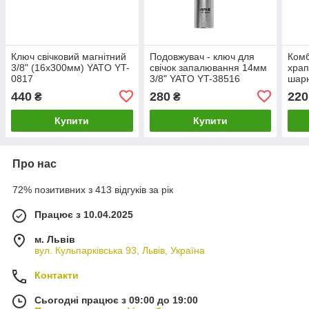
Ключ свічковий магнітний
Подовжувач - ключ для
Комб
3/8" (16х300мм) YATO YT-
свічок запалювання 14мм
храп
0817
3/8" YATO YT-38516
шарн
167
440
280
220
₴
₴
Купити
Купити
Про нас
72% позитивних з 413 відгуків за рік
Працює з 10.04.2025
м. Львів
вул. Кульпарківська 93, Львів, Україна
Контакти
Сьогодні працює з 09:00 до 19:00