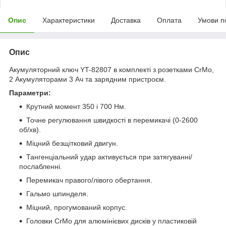
Опис
Характеристики
Доставка
Оплата
Умови п
Опис
Акумуляторний ключ YT-82807 в комплекті з розетками CrMo,
2 Акумуляторами 3 Ач та зарядним пристроєм.
Параметри:
Крутний момент 350 і 700 Нм.
Точне регулювання швидкості в перемикачі (0-2600
об/хв).
Міцний безщітковий двигун.
Тангенціальний удар активується при затягуванні/
послабленні.
Перемикач правого/лівого обертання.
Гальмо шпинделя.
Міцний, прогумований корпус.
Головки CrMo для алюмінієвих дисків у пластиковій