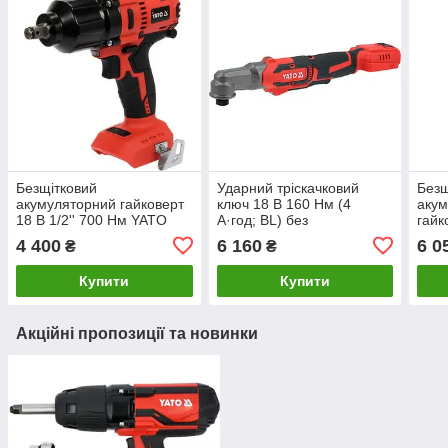
Безщітковий
Ударний тріскачковий
Безщ
акумуляторний гайковерт
ключ 18 В 160 Нм (4
акум
18 В 1/2'' 700 Нм YATO
А·год; BL) без
гайк
YT-828061
аккумулятора YATO YT-
двом
4 400
6 160
6 0
₴
₴
828031
ЗП 
Купити
Купити
Акційні пропозиції та новинки