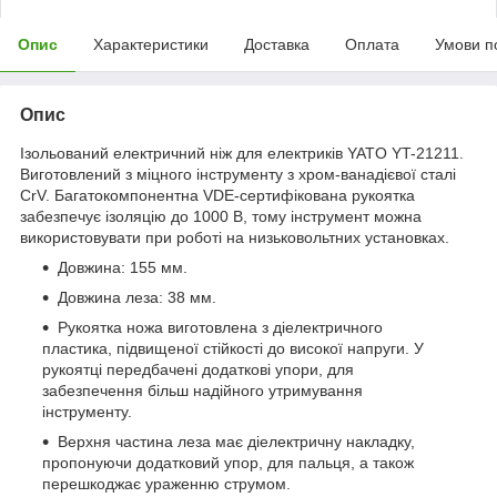
Опис
Характеристики
Доставка
Оплата
Умови п
Опис
Ізольований електричний ніж для електриків YATO YT-21211.
Виготовлений з міцного інструменту з хром-ванадієвої сталі
CrV. Багатокомпонентна VDE-сертифікована рукоятка
забезпечує ізоляцію до 1000 В, тому інструмент можна
використовувати при роботі на низьковольтних установках.
Довжина: 155 мм.
Довжина леза: 38 мм.
Рукоятка ножа виготовлена з діелектричного
пластика, підвищеної стійкості до високої напруги. У
рукоятці передбачені додаткові упори, для
забезпечення більш надійного утримування
інструменту.
Верхня частина леза має діелектричну накладку,
пропонуючи додатковий упор, для пальця, а також
перешкоджає ураженню струмом.