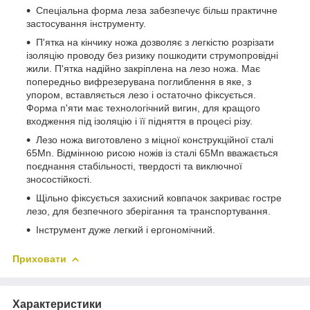
Спеціальна форма леза забезпечує більш практичне
застосування інструменту.
П'ятка на кінчику ножа дозволяє з легкістю розрізати
ізоляцію проводу без ризику пошкодити струмопровідні
жили. П'ятка надійно закріплена на лезо ножа. Має
попередньо вифрезерувана поглиблення в яке, з
упором, вставляється лезо і остаточно фіксується.
Форма п'яти має технологічний вигин, для кращого
входження під ізоляцію і її підняття в процесі різу.
Лезо ножа виготовлено з міцної конструкційної сталі
65Mn. Відмінною рисою ножів із сталі 65Mn вважається
поєднання стабільності, твердості та виключної
зносостійкості.
Щільно фіксується захисний ковпачок закриває гостре
лезо, для безпечного зберігання та транспортування.
Інструмент дуже легкий і ергономічний.
Приховати
Характеристики