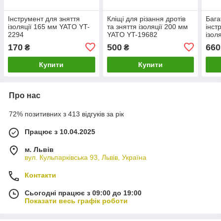
Інструмент для зняття
Кліщі для різання дротів
Бага
ізоляції 165 мм YATO YT-
та зняття ізоляції 200 мм
інст
2294
YATO YT-19682
ізол
набі
170
500
660
₴
₴
Купити
Купити
Про нас
72% позитивних з 413 відгуків за рік
Працює з 10.04.2025
м. Львів
вул. Кульпарківська 93, Львів, Україна
Контакти
Сьогодні працює з 09:00 до 19:00
Показати весь графік роботи