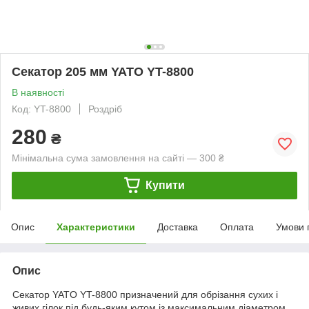
Секатор 205 мм YATO YT-8800
В наявності
Код: YT-8800
Роздріб
280
₴
Мінімальна сума замовлення на сайті — 300 ₴
Купити
Опис
Характеристики
Доставка
Оплата
Умови 
Опис
Секатор YATO YT-8800 призначений для обрізання сухих і
живих гілок під будь-яким кутом із максимальним діаметром