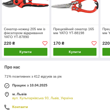
Секатор-ножиці 205 мм із
Прецизійний секатор 165
Прец
фіксатором відкривання
мм YATO YT-88198
мм 
YATO YT-87890
220
170
220
₴
₴
Купити
Купити
Про нас
71% позитивних з 412 відгуків за рік
Працює з 10.04.2025
м. Львів
вул. Кульпарківська 93, Львів, Україна
Контакти