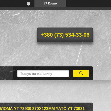
Кошик
+380 (73) 534-33-06
ОМА YT-73930 270Х123ММ YATO YT-73931