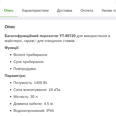
Опис
Характеристики
Доставка
Оплата
Умови п
Опис
Багатофункційний порохотяг YT-85720
для використання в
майстерні, гаражі і для очищення ставків.
Функції:
Вологе прибирання.
Сухе прибирання.
Повітродувка.
Параметри:
Потужність: 1400 Вт.
Сила всмоктування: 18 кПа.
Місткість: 30 л.
Довжина кабелю: 4,5 м.
Водонепроникний: IP44.