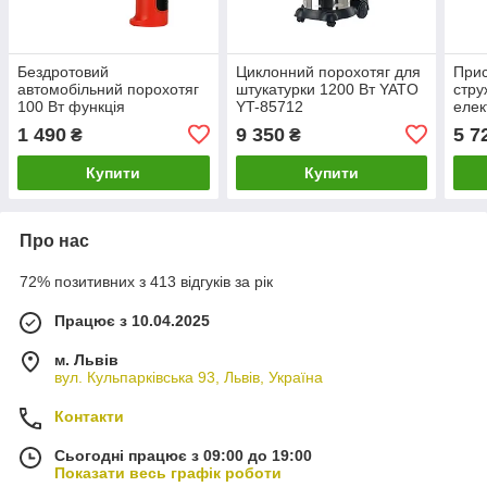
Бездротовий
Циклонний порохотяг для
Прис
автомобільний порохотяг
штукатурки 1200 Вт YATO
стру
100 Вт функція
YT-85712
елек
повітродувки YATO YT-
Вт Y
1 490
9 350
5 7
₴
₴
85686
Купити
Купити
Про нас
72% позитивних з 413 відгуків за рік
Працює з 10.04.2025
м. Львів
вул. Кульпарківська 93, Львів, Україна
Контакти
Сьогодні працює з 09:00 до 19:00
Показати весь графік роботи