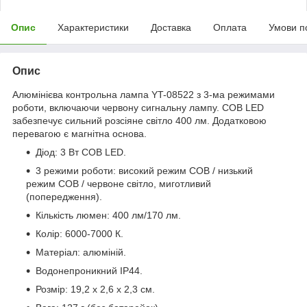
Опис
Характеристики
Доставка
Оплата
Умови п
Опис
Алюмінієва контрольна лампа YT-08522 з 3-ма режимами
роботи, включаючи червону сигнальну лампу. COB LED
забезпечує сильний розсіяне світло 400 лм. Додатковою
перевагою є магнітна основа.
Діод: 3 Вт COB LED.
3 режими роботи: високий режим COB / низький
режим COB / червоне світло, миготливий
(попередження).
Кількість люмен: 400 лм/170 лм.
Колір: 6000-7000 К.
Матеріал: алюміній.
Водонепроникний IP44.
Розмір: 19,2 х 2,6 х 2,3 см.