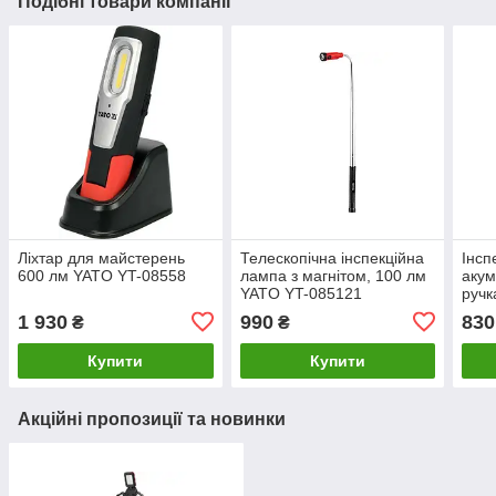
Подібні товари компанії
Ліхтар для майстерень
Телескопічна інспекційна
Інсп
600 лм YATO YT-08558
лампа з магнітом, 100 лм
акум
YATO YT-085121
ручк
085
1 930
990
830
₴
₴
Купити
Купити
Акційні пропозиції та новинки