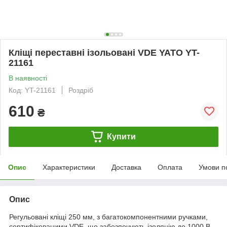
Кліщі переставні ізольовані VDE YATO YT-
21161
В наявності
Код: YT-21161
Роздріб
610
₴
Купити
Опис
Характеристики
Доставка
Оплата
Умови п
Опис
Регульовані кліщі 250 мм, з багатокомпонентними ручками,
сертифікованими VDE, що забезпечують ізоляцію до 1000 В.