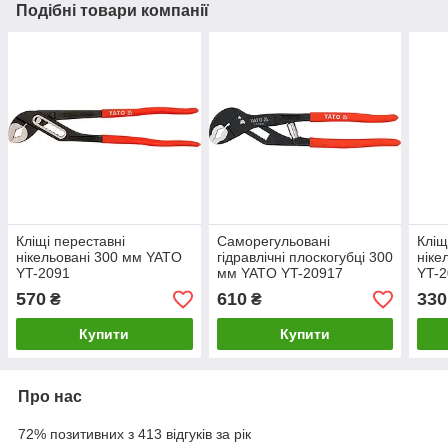
Подібні товари компанії
Кліщі переставні
Саморегульовані
Кліщ
нікельовані 300 мм YATO
гідравлічні плоскогубці 300
ніке
YT-2091
мм YATO YT-20917
YT-2
570
610
330
₴
₴
Купити
Купити
Про нас
72% позитивних з 413 відгуків за рік