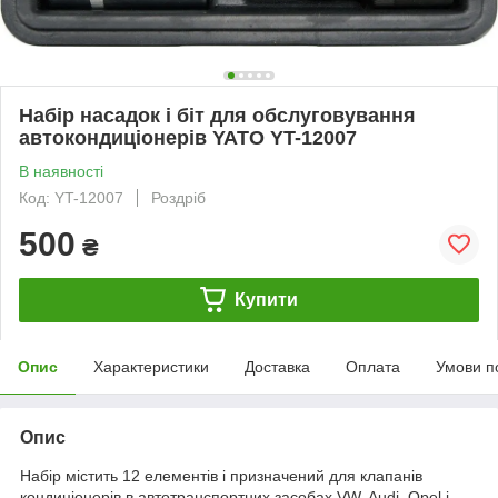
Набір насадок і біт для обслуговування
автокондиціонерів YATO YT-12007
В наявності
Код: YT-12007
Роздріб
500
₴
Купити
Опис
Характеристики
Доставка
Оплата
Умови п
Опис
Набір містить 12 елементів і призначений для клапанів
кондиціонерів в автотранспортних засобах VW, Audi, Opel і