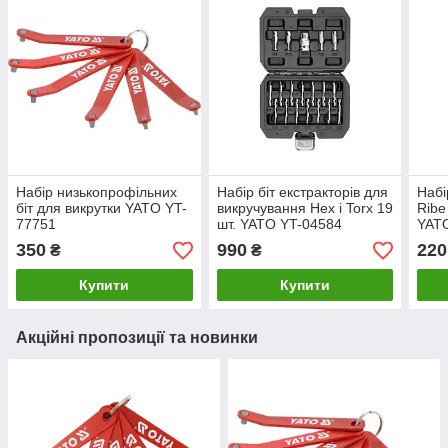
Набір низькопрофільних
Набір біт екстракторів для
Набі
біт для викрутки YATO YT-
викручування Hex і Torx 19
Ribe
77751
шт. YATO YT-04584
YAT
350
990
220
₴
₴
Купити
Купити
Акційні пропозиції та новинки