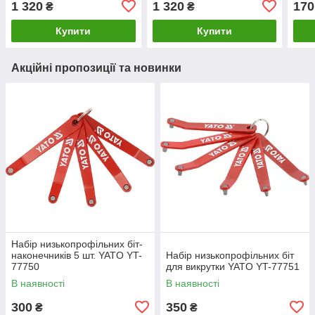
1 320
1 320
170
₴
₴
Купити
Купити
Акційні пропозиції та новинки
Набір низькопрофільних біт-
наконечників 5 шт. YATO YT-
Набір низькопрофільних біт
77750
для викрутки YATO YT-77751
В наявності
В наявності
300
350
₴
₴