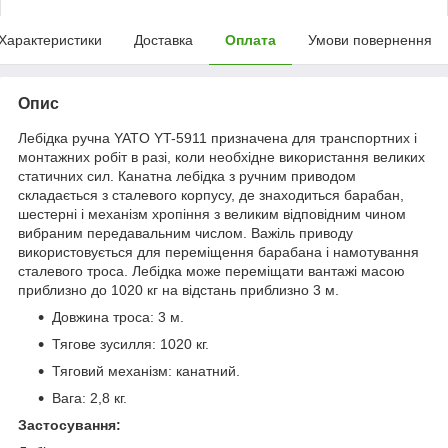
Характеристики
Доставка
Оплата
Умови повернення
Опис
Лебідка ручна YATO YT-5911 призначена для транспортних і
монтажних робіт в разі, коли необхідне використання великих
статичних сил. Канатна лебідка з ручним приводом
складається з сталевого корпусу, де знаходиться барабан,
шестерні і механізм хропіння з великим відповідним чином
вибраним передавальним числом. Важіль приводу
використовується для переміщення барабана і намотування
сталевого троса. Лебідка може переміщати вантажі масою
приблизно до 1020 кг на відстань приблизно 3 м.
Довжина троса: 3 м.
Тягове зусилля: 1020 кг.
Тяговий механізм: канатний.
Вага: 2,8 кг.
Застосування: