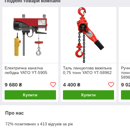
Подібні товари компанії
Електрична канатна
Таль ланцюгова важільна
Ручн
лебідка YATO YT-5905
0,75 тонн YATO YT-58962
тонн
589
9 680
4 400
9 0
₴
₴
Купити
Купити
Про нас
72% позитивних з 413 відгуків за рік