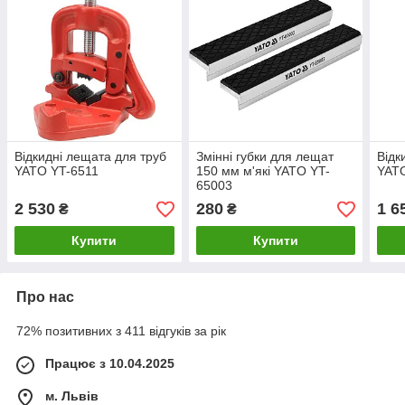
Відкидні лещата для труб
Змінні губки для лещат
Відк
YATO YT-6511
150 мм м'які YATO YT-
YAT
65003
2 530
280
1 6
₴
₴
Купити
Купити
Про нас
72% позитивних з 411 відгуків за рік
Працює з 10.04.2025
м. Львів