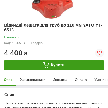
Відкидні лещата для труб до 110 мм YATO YT-
6513
В наявності
Код: YT-6513
Роздріб
4 400
₴
Купити
Опис
Характеристики
Доставка
Оплата
Умови п
Опис
Лещата виготовлені з високоякісного ковкого чавуну. З іншого
боку, губки виготовлені з дуже твердого матеріалу S55C, що