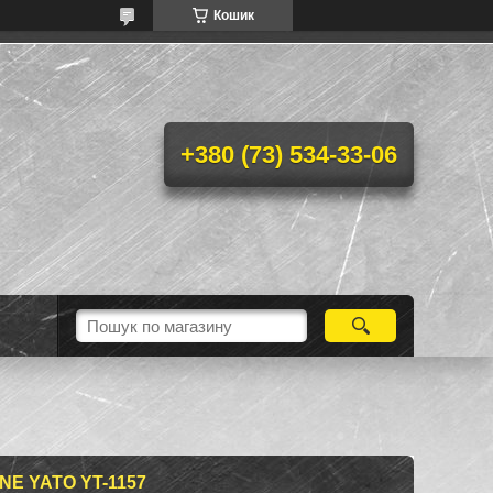
Кошик
+380 (73) 534-33-06
NE YATO YT-1157