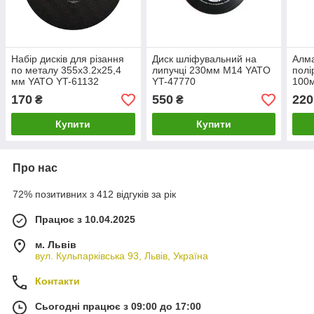
Набір дисків для різання
Диск шліфувальний на
Алма
по металу 355х3.2х25,4
липучці 230мм M14 YATO
полі
мм YATO YT-61132
YT-47770
100м
482
170
550
220
₴
₴
Купити
Купити
Про нас
72% позитивних з 412 відгуків за рік
Працює з 10.04.2025
м. Львів
вул. Кульпарківська 93, Львів, Україна
Контакти
Сьогодні працює з 09:00 до 17:00