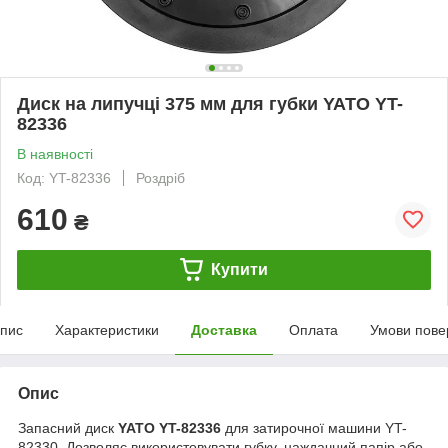
Диск на липучці 375 мм для губки YATO YT-
82336
В наявності
Код: YT-82336
Роздріб
610
₴
Купити
пис
Характеристики
Доставка
Оплата
Умови пове
Опис
Запасний диск
YATO YT-82336
для затирочної машини YT-
82330. Дозволяє використовувати губку, наждачний папір або