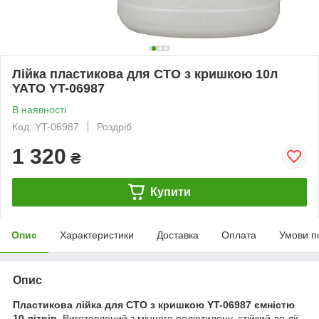
Лійка пластикова для СТО з кришкою 10л
YATO YT-06987
В наявності
Код: YT-06987
Роздріб
1 320
₴
Купити
Опис
Характеристики
Доставка
Оплата
Умови п
Опис
Пластикова лійка для СТО з кришкою YT-06987 ємністю
10 літрів
. Виготовлений з міцного поліетилену, стійкий до дії