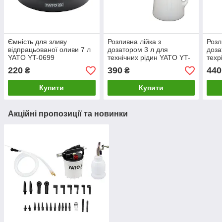
Ємність для зливу
Розливна лійка з
Розл
відпрацьованої оливи 7 л
дозатором 3 л для
доза
YATO YT-0699
технічних рідин YATO YT-
техр
06983
069
220
390
440
₴
₴
Купити
Купити
Акційні пропозиції та новинки