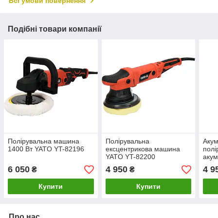
Всі умови повернення
Подібні товари компанії
Полірувальна машина
Полірувальна
Акум
1400 Вт YATO YT-82196
ексцентрикова машина
полі
YATO YT-82200
акум
829
6 050
4 950
4 9
₴
₴
Купити
Купити
Про нас