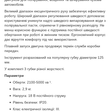
автомобілів.
Великий діапазон ексцентричного руху забезпечує ефективну
роботу. Широкий діапазон регулювання швидкості допомагає
користувачеві уникнути надто швидкого випаровування води з
полірувальної пасти, сприяючи її рівномірному розподілу. Не
менш корисною функцією є підтримка постійної швидкості
обертання при роботі зі змінним тиском. Ергономічний корпус
дає відчуття комфорту під час використання.
Плавний запуск двигуна продовжує термін служби коробки
передач.
Інструмент розрахований на популярну губку діаметром 125
мм.
У комплекті 3 губки різної жорсткості.
Параметри
Оберти: 2100-5000 хв ¹.
Вага: 2,9 кг.
Напруга: 18 В постійного струму.
Рівень безпеки: IP20.
Клас електричної ізоляції: ІІІ.