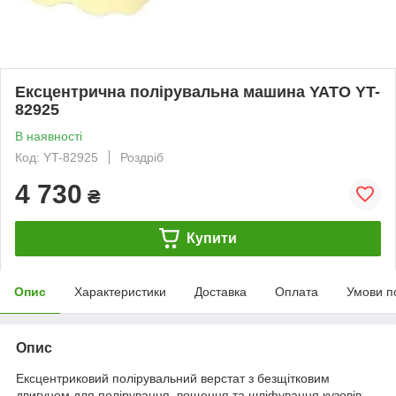
Ексцентрична полірувальна машина YATO YT-
82925
В наявності
Код: YT-82925
Роздріб
4 730
₴
Купити
Опис
Характеристики
Доставка
Оплата
Умови п
Опис
Ексцентриковий полірувальний верстат з безщітковим
двигуном для полірування, вощення та шліфування кузовів