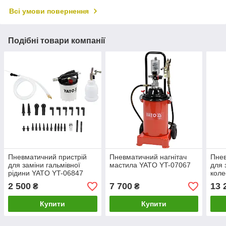
Всі умови повернення
Подібні товари компанії
Пневматичний пристрій
Пневматичний нагнітач
Пнев
для заміни гальмівної
мастила YATO YT-07067
для 
рідини YATO YT-06847
коле
2 500
7 700
13 
₴
₴
Купити
Купити