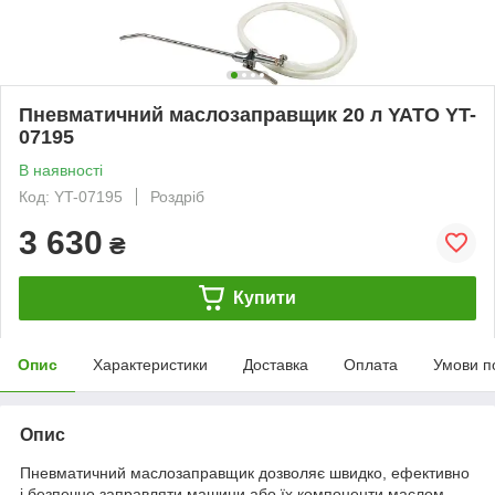
Пневматичний маслозаправщик 20 л YATO YT-
07195
В наявності
Код: YT-07195
Роздріб
3 630
₴
Купити
Опис
Характеристики
Доставка
Оплата
Умови п
Опис
Пневматичний маслозаправщик дозволяє швидко, ефективно
і безпечно заправляти машини або їх компоненти маслом.