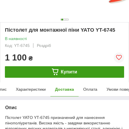
Пістолет для монтажної піни YATO YT-6745
В наявності
Код: YT-6745
Роздріб
1 100
₴
Купити
пис
Характеристики
Доставка
Оплата
Умови пове
Опис
Пістолет YATO YT-6745 призначений для нанесення
пінополіуретанів. Висока якість - завдяки використанню
відповідних якісних матеріалів з нержавіючої сталі, алюмінію і