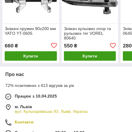
Знімачі пружин 90х200 мм
Знімач кульових опор та
Знім
YATO YT-0605
рульових тяг VOREL
064
80640
660
550
280
₴
₴
Купити
Купити
Про нас
72% позитивних з 413 відгуків за рік
Працює з 10.04.2025
м. Львів
вул. Кульпарківська 93, Львів, Україна
Контакти