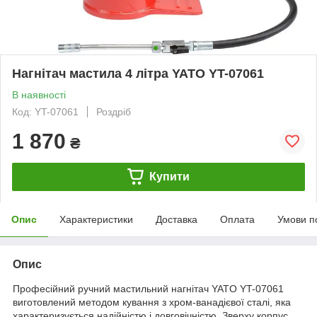
Нагнітач мастила 4 літра YATO YT-07061
В наявності
Код: YT-07061
Роздріб
1 870
₴
Купити
Опис
Характеристики
Доставка
Оплата
Умови п
Опис
Професійний ручний мастильний нагнітач YATO YT-07061
виготовлений методом кування з хром-ванадієвої сталі, яка
характеризується надійністю і довговічністю. Зверху корпус