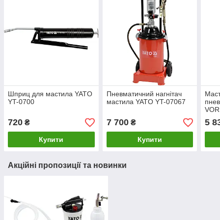
Шприц для мастила YATO
Пневматичний нагнітач
Маст
YT-0700
мастила YATO YT-07067
пнев
VOR
720
7 700
5 8
₴
₴
Купити
Купити
Акційні пропозиції та новинки