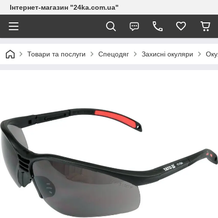
Інтернет-магазин "24ka.com.ua"
Товари та послуги
Спецодяг
Захисні окуляри
Оку