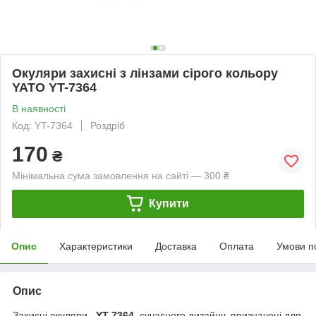
Окуляри захисні з лінзами сірого кольору
YATO YT-7364
В наявності
Код: YT-7364
Роздріб
170
₴
Мінімальна сума замовлення на сайті — 300 ₴
Купити
Опис
Характеристики
Доставка
Оплата
Умови п
Опис
Захисні окуляри
YT-7364
сучасного дизайну, призначені для