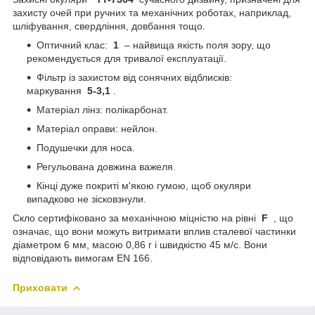
захисту очей при ручних та механічних роботах, наприклад,
шліфування, свердління, довбання тощо.
Оптичний клас:
1
– найвища якість поля зору, що
рекомендується для тривалої експлуатації.
Фільтр із захистом від сонячних відблисків:
маркування
5-3,1
.
Матеріал лінз: полікарбонат.
Матеріал оправи: нейлон.
Подушечки для носа.
Регульована довжина важеля.
Кінці дуже покриті м'якою гумою, щоб окуляри
випадково не зісковзнули.
Скло сертифіковано за механічною міцністю на рівні
F
, що
означає, що вони можуть витримати вплив сталевої частинки
діаметром 6 мм, масою 0,86 г і швидкістю 45 м/с. Вони
відповідають вимогам EN 166.
Приховати