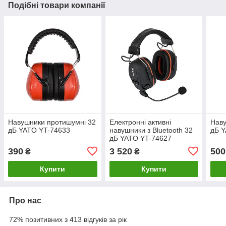
Подібні товари компанії
Навушники протишумні 32
Електронні активні
Наву
дБ YATO YT-74633
навушники з Bluetooth 32
дБ Y
дБ YATO YT-74627
390
3 520
500
₴
₴
Купити
Купити
Про нас
72% позитивних з 413 відгуків за рік