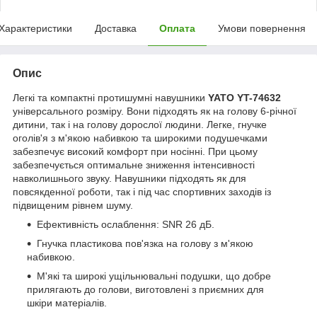
Характеристики
Доставка
Оплата
Умови повернення
Опис
Легкі та компактні протишумні навушники
YATO YT-74632
універсального розміру. Вони підходять як на голову 6-річної
дитини, так і на голову дорослої людини. Легке, гнучке
оголів'я з м'якою набивкою та широкими подушечками
забезпечує високий комфорт при носінні. При цьому
забезпечується оптимальне зниження інтенсивності
навколишнього звуку. Навушники підходять як для
повсякденної роботи, так і під час спортивних заходів із
підвищеним рівнем шуму.
Ефективність ослаблення: SNR 26 дБ.
Гнучка пластикова пов'язка на голову з м'якою
набивкою.
М'які та широкі ущільнювальні подушки, що добре
прилягають до голови, виготовлені з приємних для
шкіри матеріалів.