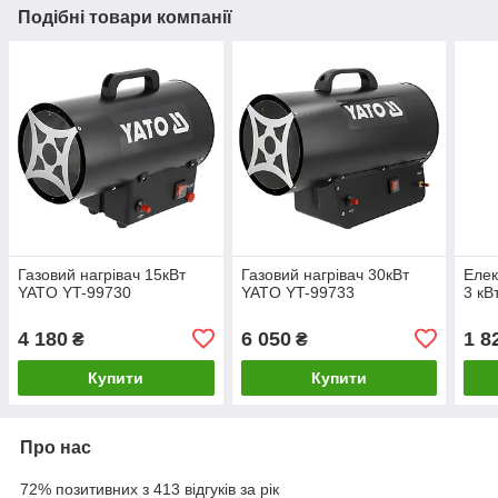
Подібні товари компанії
Газовий нагрівач 15кВт
Газовий нагрівач 30кВт
Елек
YATO YT-99730
YATO YT-99733
3 кВ
4 180
6 050
1 8
₴
₴
Купити
Купити
Про нас
72% позитивних з 413 відгуків за рік