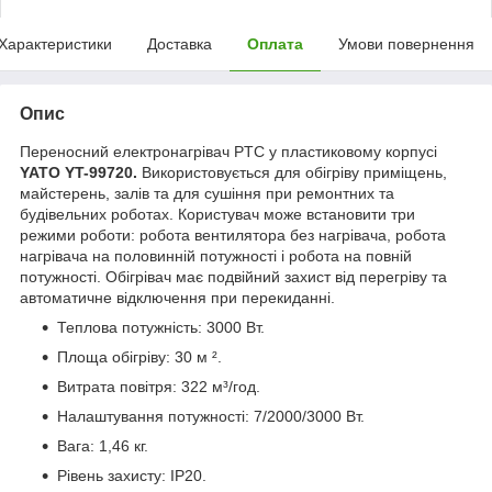
Характеристики
Доставка
Оплата
Умови повернення
Опис
Переносний електронагрівач PTC у пластиковому корпусі
YATO YT-99720.
Використовується для обігріву приміщень,
майстерень, залів та для сушіння при ремонтних та
будівельних роботах. Користувач може встановити три
режими роботи: робота вентилятора без нагрівача, робота
нагрівача на половинній потужності і робота на повній
потужності. Обігрівач має подвійний захист від перегріву та
автоматичне відключення при перекиданні.
Теплова потужність: 3000 Вт.
Площа обігріву: 30 м ².
Витрата повітря: 322 м³/год.
Налаштування потужності: 7/2000/3000 Вт.
Вага: 1,46 кг.
Рівень захисту: IP20.