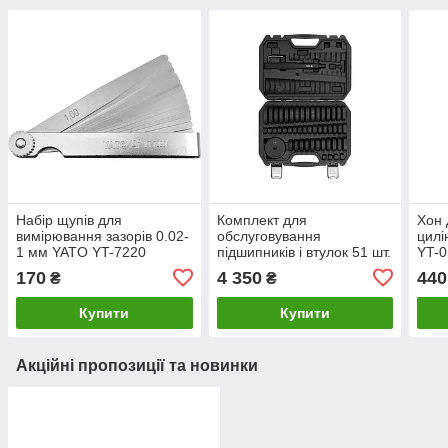
Набір щупів для
Комплект для
Хон 
вимірювання зазорів 0.02-
обслуговування
цилі
1 мм YATO YT-7220
підшипників і втулок 51 шт.
YT-0
YATO YT-25410
170
4 350
440
₴
₴
Купити
Купити
Акційні пропозиції та новинки