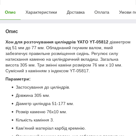
Опис
Характеристики
Доставка
Оплата
Умови п
Опис
Хон для розточування циліндрів YATO YT-05812
діаметром
від 51 мм до 77 мм. Обладнаний гнучким валом, який
забезпечує правильне розміщення сидінь. Регулює силу
натискання каменю на циліндричний вкладиш. Загальна
висота 305 мм. Три змінні каміни розміром 76 мм х 10 мм.
Сумісний з камінням з індексом YT-05817.
Параметри:
Застосування до циліндрів.
Довжина 305 мм.
Діаметр циліндра 51-177 мм.
Розмір каменю 76x10 мм.
Кількість каміння 3.
Кам'яний матеріал карбід кремнію.