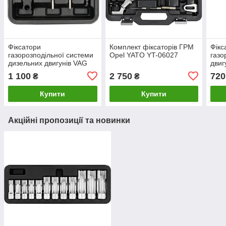
Фіксатори
Комплект фіксаторів ГРМ
Фікс
газорозподільної системи
Opel YATO YT-06027
газо
дизельних двигунів VAG
двиг
YATO YT-060176
1.9 
1 100
2 750
720
₴
₴
YT-
Купити
Купити
Акційні пропозиції та новинки