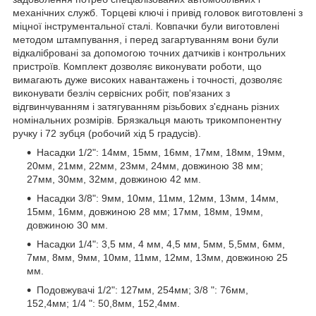
механічних служб. Торцеві ключі і привід головок виготовлені з
міцної інструментальної сталі. Ковпачки були виготовлені
методом штампування, і перед загартуванням вони були
відкалібровані за допомогою точних датчиків і контрольних
пристроїв. Комплект дозволяє виконувати роботи, що
вимагають дуже високих навантажень і точності, дозволяє
виконувати безліч сервісних робіт, пов'язаних з
відгвинчуванням і затягуванням різьбових з'єднань різних
номінальних розмірів. Брязкальця мають трикомпонентну
ручку і 72 зубця (робочий хід 5 градусів).
Насадки 1/2": 14мм, 15мм, 16мм, 17мм, 18мм, 19мм,
20мм, 21мм, 22мм, 23мм, 24мм, довжиною 38 мм;
27мм, 30мм, 32мм, довжиною 42 мм.
Насадки 3/8": 9мм, 10мм, 11мм, 12мм, 13мм, 14мм,
15мм, 16мм, довжиною 28 мм; 17мм, 18мм, 19мм,
довжиною 30 мм.
Насадки 1/4": 3,5 мм, 4 мм, 4,5 мм, 5мм, 5,5мм, 6мм,
7мм, 8мм, 9мм, 10мм, 11мм, 12мм, 13мм, довжиною 25
мм.
Подовжувачі 1/2": 127мм, 254мм; 3/8 ": 76мм,
152,4мм; 1/4 ": 50,8мм, 152,4мм.