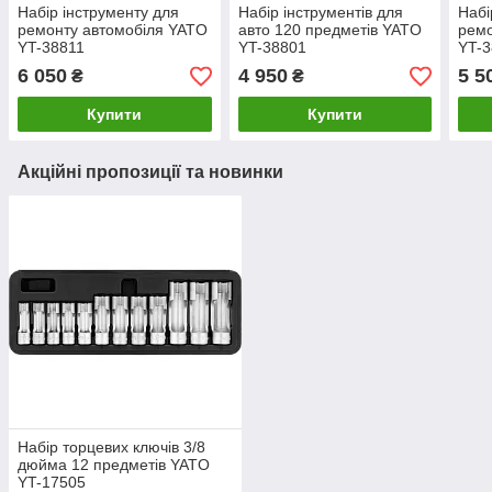
Набір інструменту для
Набір інструментів для
Набі
ремонту автомобіля YATO
авто 120 предметів YATO
ремо
YT-38811
YT-38801
YT-
6 050
4 950
5 5
₴
₴
Купити
Купити
Акційні пропозиції та новинки
Набір торцевих ключів 3/8
дюйма 12 предметів YATO
YT-17505