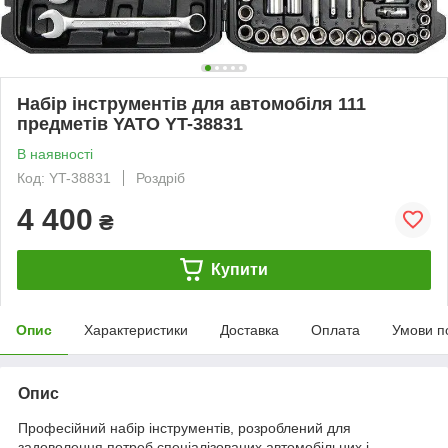
Набір інструментів для автомобіля 111
предметів YATO YT-38831
В наявності
Код: YT-38831
Роздріб
4 400
₴
Купити
Опис
Характеристики
Доставка
Оплата
Умови п
Опис
Професійний набір інструментів, розроблений для
задоволення потреб спеціалізованих автомобільних і