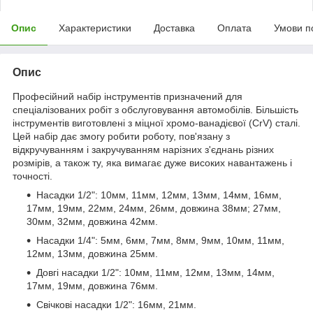
Опис
Характеристики
Доставка
Оплата
Умови п
Опис
Професійний набір інструментів призначений для
спеціалізованих робіт з обслуговування автомобілів. Більшість
інструментів виготовлені з міцної хромо-ванадієвої (CrV) сталі.
Цей набір дає змогу робити роботу, пов'язану з
відкручуванням і закручуванням нарізних з'єднань різних
розмірів, а також ту, яка вимагає дуже високих навантажень і
точності.
Насадки 1/2": 10мм, 11мм, 12мм, 13мм, 14мм, 16мм,
17мм, 19мм, 22мм, 24мм, 26мм, довжина 38мм; 27мм,
30мм, 32мм, довжина 42мм.
Насадки 1/4": 5мм, 6мм, 7мм, 8мм, 9мм, 10мм, 11мм,
12мм, 13мм, довжина 25мм.
Довгі насадки 1/2": 10мм, 11мм, 12мм, 13мм, 14мм,
17мм, 19мм, довжина 76мм.
Свічкові насадки 1/2": 16мм, 21мм.