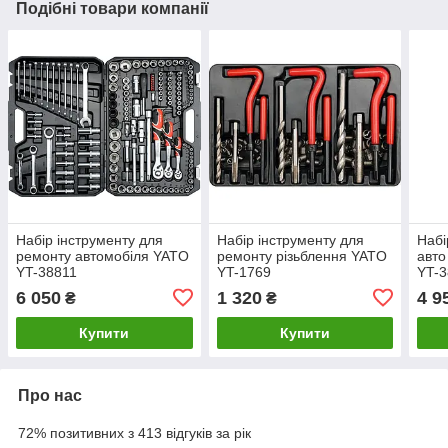
Подібні товари компанії
Набір інструменту для
Набір інструменту для
Набі
ремонту автомобіля YATO
ремонту різьблення YATO
авто
YT-38811
YT-1769
YT-
6 050
1 320
4 9
₴
₴
Купити
Купити
Про нас
72% позитивних з 413 відгуків за рік