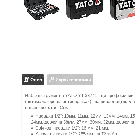
Опис
Характеристики
Набір інструментів YATO YT-38741 - це професійний
(автомайстерень, автосервісах) і на виробництві. Бі
ванадієвої сталі CrV.
Насадки 1/2": 10мм, 11мм, 12мм, 13мм, 14мм, 1
24мм, довжина 38мм, 27мм, 30мм, 32мм, довжина
Свічкові насадки 1/2": 16 мм, 21 мм.
Ключ-тріскачка 1/2": 255 мм, на 72 зуба.