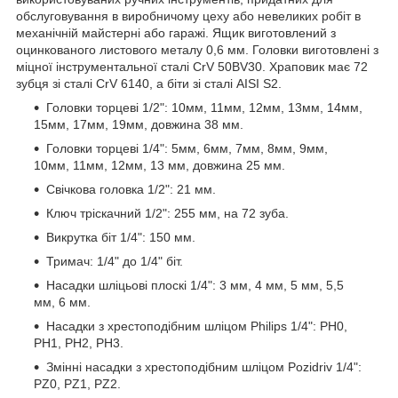
обслуговування в виробничому цеху або невеликих робіт в
механічній майстерні або гаражі. Ящик виготовлений з
оцинкованого листового металу 0,6 мм. Головки виготовлені з
міцної інструментальної сталі CrV 50BV30. Храповик має 72
зубця зі сталі CrV 6140, а біти зі сталі AISI S2.
Головки торцеві 1/2": 10мм, 11мм, 12мм, 13мм, 14мм,
15мм, 17мм, 19мм, довжина 38 мм.
Головки торцеві 1/4": 5мм, 6мм, 7мм, 8мм, 9мм,
10мм, 11мм, 12мм, 13 мм, довжина 25 мм.
Свічкова головка 1/2": 21 мм.
Ключ тріскачний 1/2": 255 мм, на 72 зуба.
Викрутка біт 1/4": 150 мм.
Тримач: 1/4" до 1/4" біт.
Насадки шліцьові плоскі 1/4": 3 мм, 4 мм, 5 мм, 5,5
мм, 6 мм.
Насадки з хрестоподібним шліцом Philips 1/4": PH0,
PH1, PH2, PH3.
Змінні насадки з хрестоподібним шліцом Pozidriv 1/4":
PZ0, PZ1, PZ2.