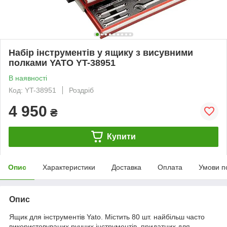
Набір інструментів у ящику з висувними
полками YATO YT-38951
В наявності
Код: YT-38951
Роздріб
4 950
₴
Купити
Опис
Характеристики
Доставка
Оплата
Умови п
Опис
Ящик для інструментів Yato. Містить 80 шт. найбільш часто
використовуваних ручних інструментів, придатних для