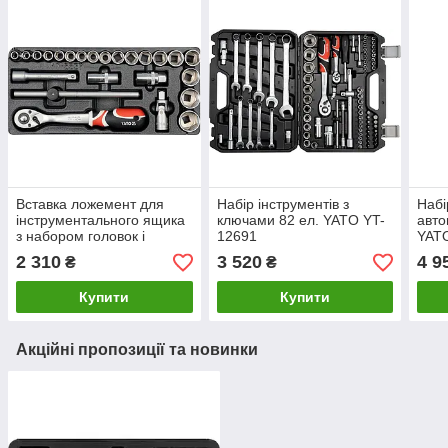
Вставка ложемент для
Набір інструментів з
Набі
інструментального ящика
ключами 82 ел. YATO YT-
авто
з набором головок і
12691
YAT
тріскачкою 1/2 '' YATO YT-
2 310
3 520
4 9
₴
₴
5537
Купити
Купити
Акційні пропозиції та новинки